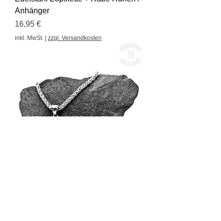
Anhänger
Preis
16,95 €
inkl. MwSt.
|
zzgl. Versandkosten
Zopf Kette mit Lebensbaum
Anhänger SET
Sale-Preis
ab
18,95 €