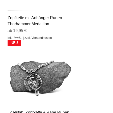
Zopfkette mit Anhänger Runen
Thorhammer Medaillon
Sale-Preis
ab
19,95 €
inkl. MwSt.
|
zzgl. Versandkosten
NEU
Edelstahl Zopfkette + Rabe Runen /