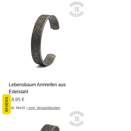
Lebensbaum Armreifen aus
Edelstahl
Preis
REVIEWS
18,95 €
inkl. MwSt.
|
zzgl. Versandkosten