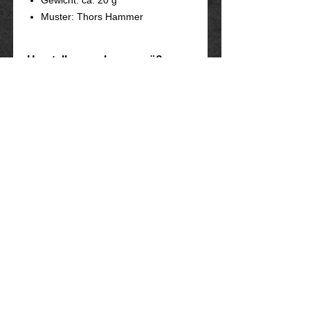
Muster: Thors Hammer
Herstellerangaben gemäß
EU-GPSR Verordnung:
Marlo Schwarz
Mühlenweg 10
16515 Oranienburg
E-Mail: bikershop@outlook.de
www.rockerschmuck666.de
Impressum
Datenschutz
AGB
Widerrufsbelehrung und - formular
Liefer - und Zahlungsbedingungen