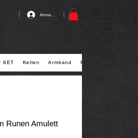
Anmelden
r SET
Ketten
Armband
Ringe
Kontakt
G
m Runen Amulett