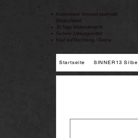
Vertrag widerrufen
Kostenloser Versand innerhalb
Deutschland
30 Tage Widerrufsrecht
Sichere Zahlungsmittel
Kauf auf Rechnung / Klarna
Startseite
SINNER13 Silbe