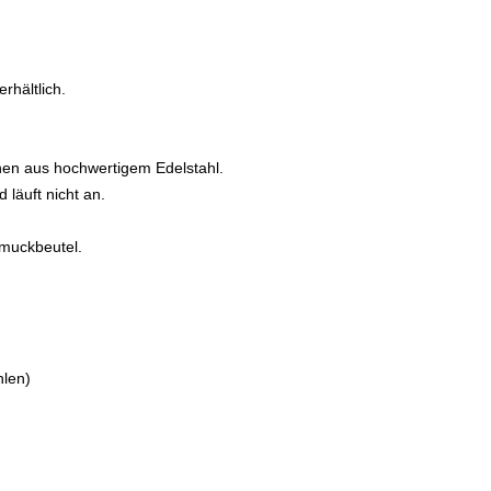
rhältlich.
hen aus hochwertigem Edelstahl.
d läuft nicht an.
hmuckbeutel.
hlen)