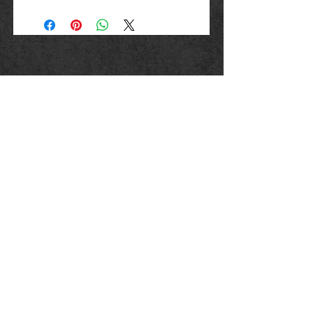
Hersteller: Inverkehrbringer in der EU
Marlo Schwarz
Mühlenweg 10
16515 Oranienburg
E-Mail: bikershop@outlook.de
www.rockerschmuck666.de
Impressum
Datenschutz
AGB
Widerrufsbelehrung und - formular
Liefer - und Zahlungsbedingungen
Umtausch und Rücksendung
Vertrag Widerrufen
Versand:
Zahlung: