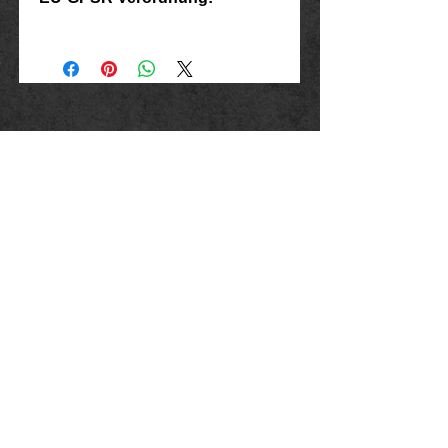
Hersteller: Inverkehrbringer in der EU
Marlo Schwarz
Mühlenweg 10
16515 Oranienburg
E-Mail: bikershop@outlook.de
www.rockerschmuck666.de
Impressum
Datenschutz
AGB
Widerrufsbelehrung und - formular
Liefer - und Zahlungsbedingungen
Umtausch und Rücksendung
Vertrag Widerrufen
Versand:
Zahlung: