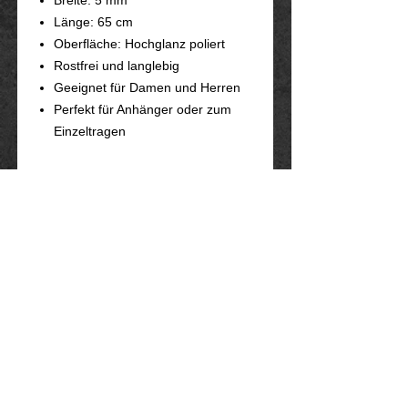
Länge: 65 cm
Oberfläche: Hochglanz poliert
Rostfrei und langlebig
Geeignet für Damen und Herren
Perfekt für Anhänger oder zum
Einzeltragen
Herstellerangaben gemäß
EU-GPSR Verordnung:
Hersteller: Inverkehrbringer in der EU
Marlo Schwarz
Mühlenweg 10
16515 Oranienburg
E-Mail: bikershop@outlook.de
www.rockerschmuck666.de