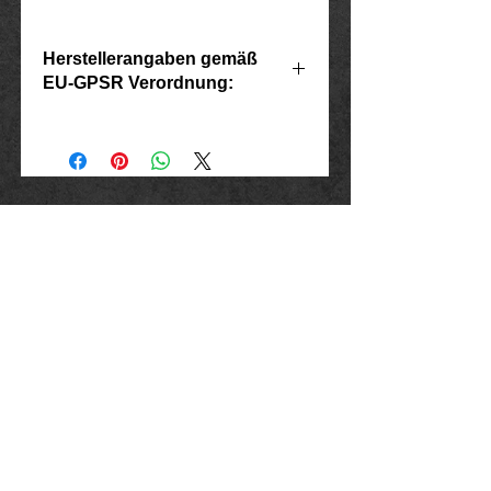
Herstellerangaben gemäß
EU-GPSR Verordnung:
Hersteller: Inverkehrbringer in der EU
Marlo Schwarz
Mühlenweg 10
16515 Oranienburg
E-Mail: bikershop@outlook.de
www.rockerschmuck666.de
Impressum
Datenschutz
AGB
Widerrufsbelehrung und - formular
Liefer - und Zahlungsbedingungen
Umtausch und Rücksendung