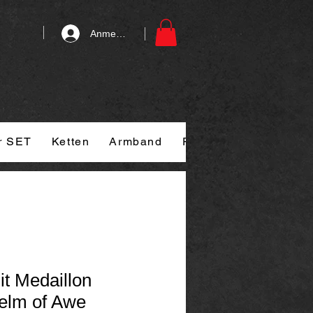
Anmelden
r SET
Ketten
Armband
Ringe
Kontakt
G
it Medaillon
Helm of Awe