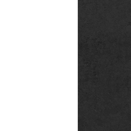
rg
p@outlook.de
ck666.de