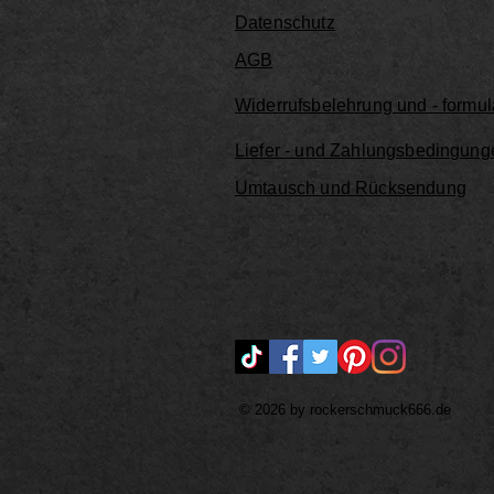
Datenschutz
AGB
Widerrufsbelehrung und - formul
Liefer - und Zahlungsbedingung
Umtausch und Rücksendung
© 2026 by rockerschmuck666.de