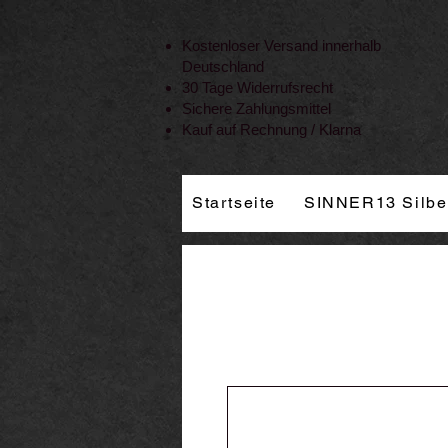
Vertrag widerrufen
Kostenloser Versand innerhalb
Deutschland
30 Tage Widerrufsrecht
Sichere Zahlungsmittel
Kauf auf Rechnung / Klarna
Startseite
SINNER13 Silbe