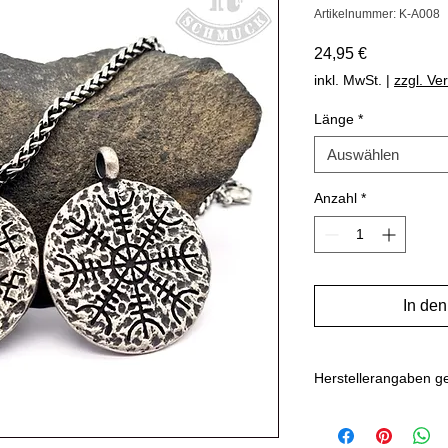
Artikelnummer: K-A008
Preis
24,95 €
inkl. MwSt.
|
zzgl. Ve
Länge
*
Auswählen
Anzahl
*
In de
Herstellerangaben 
Hersteller: Inverkehr
Marlo Schwarz