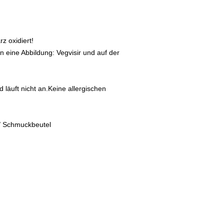
Mühlenweg 10
16515 Oranienbu
E-Mail: bikersho
www.rockerschmu
z oxidiert!
n eine Abbildung: Vegvisir und auf der
d läuft nicht an.Keine allergischen
/ Schmuckbeutel