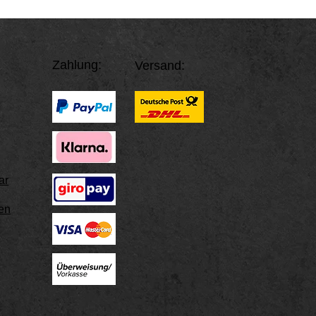
Sie ihn um den gewü
dass Sie das Papier 
nicht zu locker ist, 
Fingerknöchel passt.
Überlappung und mes
Zahlung:
Versand:
Lineal ab.
Mit einem Maßband
Lege Sie das Maßba
Finger, dass es lock
den Fingerknöchel z
Stelle, an der sich 
lesen Sie die Länge 
ar
en
Tipps:
Am besten messen
am Abend ein weni
Bitte nicht direk
extremen Temperat
messen.
Wir empfehlen, da
wiederholen um d