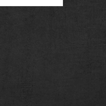
nschten Finger. Beachten Sie,
so um ihren Figer legen, dass es
aber auch noch gut über den
 Markieren Sie dann die
sen Sie die Länge mit einem
:
nd so um ihren gewünschten
er genug ist, um auch noch über
u kommen. Markieren Sie dann die
die Enden überlappen. Anschließend
ab.
 Sie ihren Finger abends. Da er
g dicker ist, als morgends.
t nach dem Händewaschen oder bei
uren z.B. kälte oder hitze
ss Sie die Messungen ruhig öfters
araus den Durchschnittswert zu