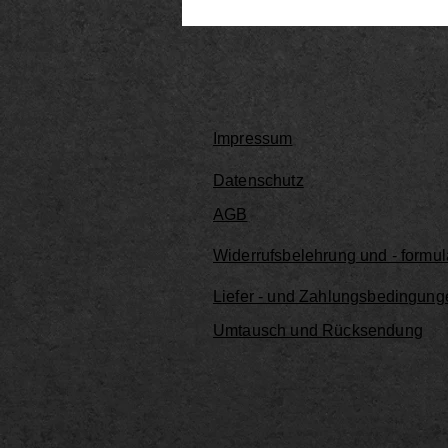
Impressum
Datenschutz
AGB
Widerrufsbelehrung und - formul
Liefer - und Zahlungsbedingung
Umtausch und Rücksendung