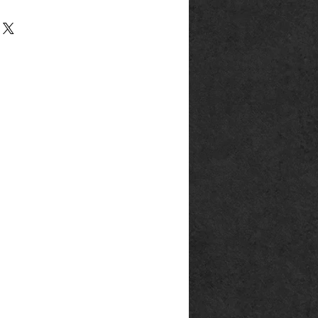
bringer in der EU
17,5
7
rg
18,1
8
p@outlook.de
ck666.de
19,1
9
20,1
10
20,5
11
21,5
12
22,3
13
23,5
14
en Ringfinger:
eifen:
malen Papierstreifen und wickeln