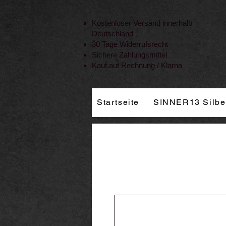
Vertrag widerrufen
Kostenloser Versand innerhalb
Deutschland
30 Tage Widerrufsrecht
Sichere Zahlungsmittel
Kauf auf Rechnung / Klarna
Startseite
SINNER13 Silbe