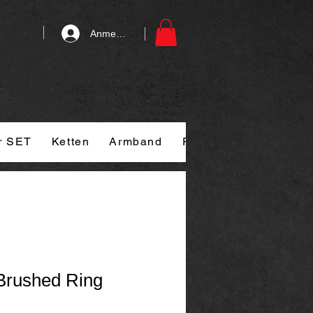
Anmelden
r SET
Ketten
Armband
Ringe
Kontakt
G
 Brushed Ring