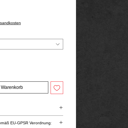
rsandkosten
n Warenkorb
Durchmesser
Ringgröße
gemäß EU-GPSR Verordnung:
Innen
USA