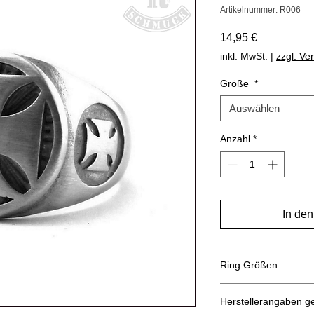
Artikelnummer: R006
Preis
14,95 €
inkl. MwSt.
|
zzgl. Ve
Größe
*
Auswählen
Anzahl
*
In de
Ring Größen
Umfang
Herstellerangaben 