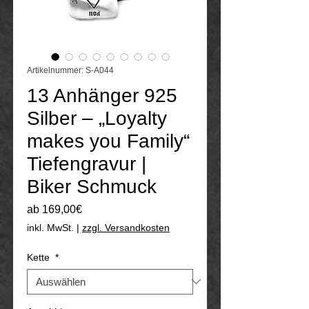
Artikelnummer: S-A044
13 Anhänger 925
Silber – „Loyalty
makes you Family“
Tiefengravur |
Biker Schmuck
Sale-
ab
169,00€
Preis
inkl. MwSt.
|
zzgl. Versandkosten
Kette
*