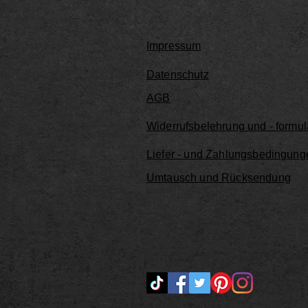
Impressum
Datenschutz
AGB
Widerrufsbelehrung und - formul
Liefer - und Zahlungsbedingung
Umtausch und Rücksendung