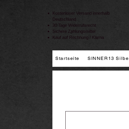
Vertrag widerrufen
Kostenloser Versand innerhalb
Deutschland
30 Tage Widerrufsrecht
Sichere Zahlungsmittel
Kauf auf Rechnung / Klarna
Startseite
SINNER13 Silbe