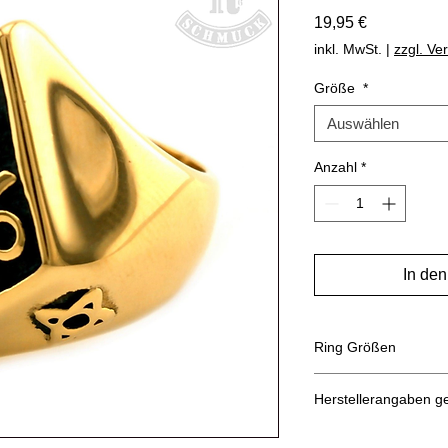
Preis
19,95 €
inkl. MwSt.
|
zzgl. Ve
Größe
*
Auswählen
Anzahl
*
In de
Ring Größen
Umfang
Herstellerangaben 
Hersteller: Inverkehr