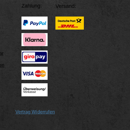
nicht zu locker ist, 
Zahlung:
Versand:
Fingerknöchel passt.
Überlappung und mes
Lineal ab.
Mit einem Maßband
Lege Sie das Maßba
Finger, dass es lock
den Fingerknöchel z
ar
Stelle, an der sich 
lesen Sie die Länge 
en
Tipps:
Am besten messen
am Abend ein weni
Bitte nicht direk
extremen Temperat
messen.
Vertrag Widerrufen
Wir empfehlen, da
wiederholen um d
entnehmen.