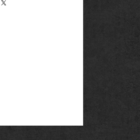
17,5
7
rg
18,1
8
p@outlook.de
ck666.de
19,1
9
20,1
10
20,5
11
21,5
12
22,3
13
23,5
14
en Ringfinger:
eifen:
malen Papierstreifen und wickeln
nschten Finger. Beachten Sie,
so um ihren Figer legen, dass es