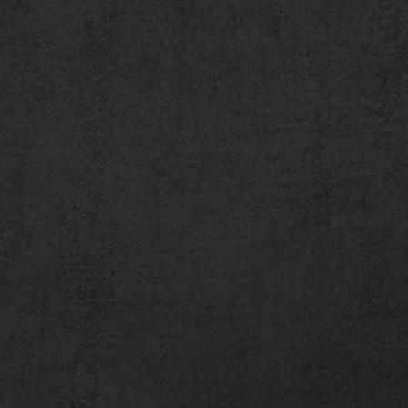
aber auch noch gut über den
 Markieren Sie dann die
sen Sie die Länge mit einem
:
nd so um ihren gewünschten
er genug ist, um auch noch über
u kommen. Markieren Sie dann die
die Enden überlappen. Anschließend
ab.
 Sie ihren Finger abends. Da er
g dicker ist, als morgends.
t nach dem Händewaschen oder bei
uren z.B. kälte oder hitze
ss Sie die Messungen ruhig öfters
araus den Durchschnittswert zu