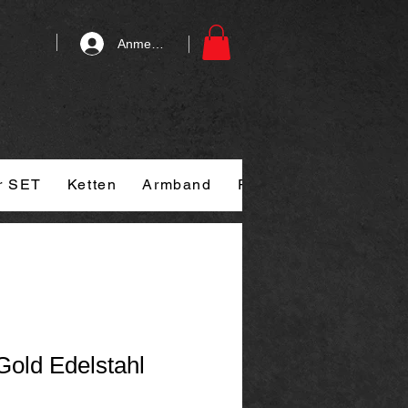
Anmelden
r SET
Ketten
Armband
Ringe
Kontakt
G
Gold Edelstahl